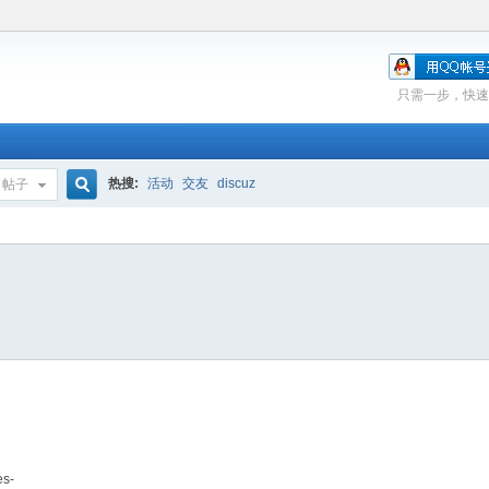
只需一步，快速
热搜:
活动
交友
discuz
帖子
搜
索
es-