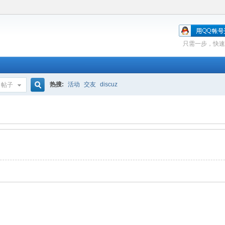
只需一步，快速
热搜:
活动
交友
discuz
帖子
搜
索