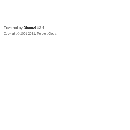
生
Powered by
Discuz!
X3.4
Copyright © 2001-2021, Tencent Cloud.
之
家